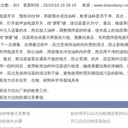
击次数：
301
更新时间：25/10/10 15:26:10 来源：
www.shandianyi.c
电源开关，预热30分钟，用蒸馏水清洗油杯，检查油杯是否干净。其次
关，打开超声波电源开关，按“调零”键，使仪器显示为“0”。最后，根据
中注入适量的水，然后放入油样，调整搅拌器的转速，使水面上的油层厚
按“测量”键，仪器将自动显示界面张力值。测量结束后，关闭搅拌器电源
以备下一次测量。在测量过程中，应注意保持油杯内外壁的清洁，防止影响
关闭电源开关，取出油杯，用蒸馏水冲洗油杯内外壁，然后用干净的滤纸
。最后，将仪器放置在通风干燥的地方，防止受潮。此外，应定期对仪器
用一段时间后，使用标准油样对仪器进行校准，确保测量结果的准确性。
外，应注意保持仪器的清洁和干燥，避免使用时受到潮湿或污染的影响。
面张力仪在化学、生物、材料科学等领域具有
面张力仪出厂前的检查工作。
面张力仪的防腐注意事项。
仪的维修注意事项
如何用开口闪点仪检测沥青的闪
仪的操作步骤
开口闪点仪的安装知识