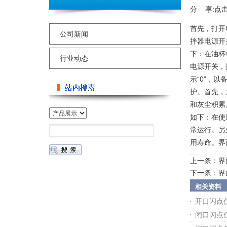
分 享:
点
首先，打开
公司新闻
拌器电源开
下：在油杯
行业动态
电源开关，
示“0”，
护。首先，
和灰尘积累
如下：在使
常运行。另
用寿命。界
上一条：
界
下一条：
界
相关资料
开口闪点
闭口闪点