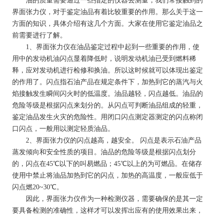
油的质量需要通过一些指定的仪器去测量，我们常接触到的
界面张力仪，对于鉴定油品有着比较重要的作用。那么关于这一
方面的知识，具体介绍有这几个方面。大家在使用它鉴定油品之
前需要进行了解。
1、界面张力仪在油品鉴定过程中起到一些重要的作用，使
用中的发动机油闪点显着降低时，说明发动机油已受到燃料稀
释，应对发动机进行检修和换油。所以这时候就可以体现出鉴定
的作用了。闪点指石油产品在规定条件下，加热到它的蒸汽与火
焰接触发生瞬间闪火时的低温度。油品越轻，闪点越低。油品的
危险等级是根据闪点来划分的。从闪点可判断油品组成的轻重，
鉴定油品发生火灾的危险性。用闭口闪点测定器测定的闪点称闭
口闪点，一般用以测定轻质油品。
2、界面张力仪的闪点越高，越安全。 闪点是表示石油产品
蒸发倾向和安全性质的项目。油品的危险等级是根据闪点划分
的，闪点在45℃以下的叫易燃品；45℃以上的为可燃品。在储存
使用中禁止将油品加热到它的闪点，加热的高温度，一般应低于
闪点燃20~30℃。
因此，界面张力仪作为一种检测仪器，需要确保的是其一定
要具备检测的准确性，这样才可以发挥出应有的使用效果出来，