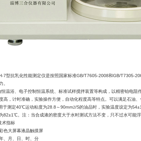
H-7
型抗乳化性能测定仪
是按照国家标准
GB/T7605-2008
和
GB/T7305-20
力。
由恒温浴、电子控制恒温系统、标准试样搅拌装置等构成，以精密铂电阻
度高，计时准确，实验操作方便，自动化程度高等特点。可以满足石油、
用于
测定
40℃
运动粘度为
28.8
～
90mm
/S
的油品时，实验温度设定为
54±
2
为
82±1℃
。注：当合成液的密度大于水时测试方法不变，只不过水可能浮
技术指标
彩色大屏幕液晶触摸屏
年、月、日、时、分