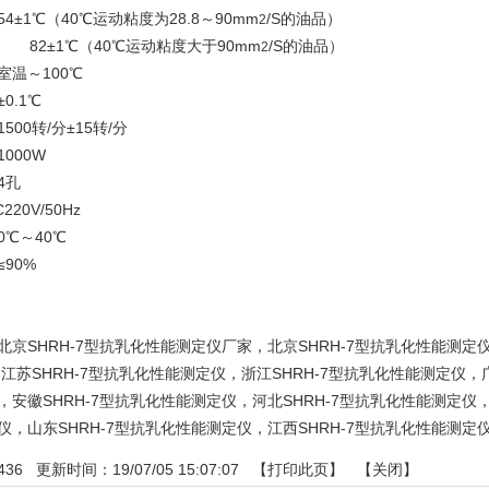
54±1℃
（
40℃
运动粘度为
28.8
～
90mm
/S
的油品）
2
82±1℃（
40℃
运动粘度大于
90mm
/S
的油品）
2
室温～
100℃
±0.1℃
1500
转
/
分
±15
转
/
分
1000W
4
孔
C220V/50Hz
0
℃～
40
℃
≤
90%
北京SHRH-7型抗乳化性能测定仪厂家，北京SHRH-7型抗乳化性能测定
：
江苏SHRH-7型抗乳化性能测定仪
，
浙江SHRH-7型抗乳化性能测定仪
，
，
安徽SHRH-7型抗乳化性能测定仪
，
河北SHRH-7型抗乳化性能测定仪
仪
，
山东SHRH-7型抗乳化性能测定仪
，
江西SHRH-7型抗乳化性能测定
436
更新时间：19/07/05 15:07:07 【
打印此页
】 【
关闭
】