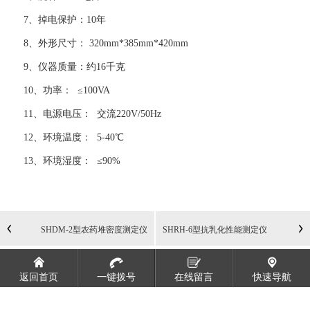
7、掉电保护：
10
年
8、外形尺寸：
320mm*385mm*420mm
9、仪器质量：约
16
千克
10、功率：
≤
100VA
11、电源电压：
交流
220V/50Hz
12、环境温度：
5-40
℃
13、环境湿度：
≤
90%
SHDM-2型农药堆密度测定仪
SHRH-6型抗乳化性能测定仪
返回首页
一键拨号
在线留言
快速导航