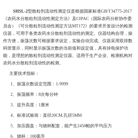
SHSL-2
型散粒剂流动性测定仪是根据国家标准
GB/T34775-2017
《农药水分散粒剂流动性测定方法》及
CIPAC
（国际农药分析协作委
员会）《可分散粒剂流动性测定方法
MT172
》的要求开发设计的检测
仪器，可用于各类农药水分散粒剂流动性的测定。仪器结构合理，操
作方便，振荡次数可根据要求设定，实验自动完成。仪器采用双排数
码管显示，同时显示振荡次数的当前值和设定值，具有掉电保护功
能，是理想的散粒剂流动性测定仪器。适用于生产企业、检测机构对
农药水分散粒剂流动性的检测。
主要技术指标：
1、振荡次数设定范围：
1-9999
2、振荡频率：
8
次每分钟
3、提升高度：
1
厘米
4、标准试验筛：直径
20CM,
孔径
5MM
5、加压圆盘：与烧杯配套，能产生
2450
帕的平均压力
6、烧杯：
100
毫升