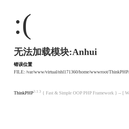
:(
无法加载模块:Anhui
错误位置
FILE: /var/www/virtual/nhl171360/home/wwwroot/ThinkPH
3.1.3
ThinkPHP
{ Fast & Simple OOP PHP Framework } -- 