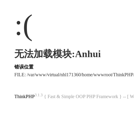
:(
无法加载模块:Anhui
错误位置
FILE: /var/www/virtual/nhl171360/home/wwwroot/ThinkPH
3.1.3
ThinkPHP
{ Fast & Simple OOP PHP Framework } -- 