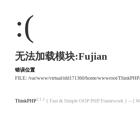
:(
无法加载模块:Fujian
错误位置
FILE: /var/www/virtual/nhl171360/home/wwwroot/ThinkPH
3.1.3
ThinkPHP
{ Fast & Simple OOP PHP Framework } -- 