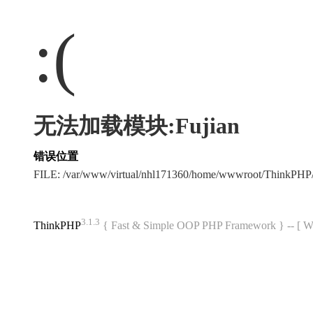
:(
无法加载模块:Fujian
错误位置
FILE: /var/www/virtual/nhl171360/home/wwwroot/ThinkPH
3.1.3
ThinkPHP
{ Fast & Simple OOP PHP Framework } -- 