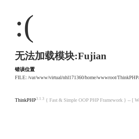
:(
无法加载模块:Fujian
错误位置
FILE: /var/www/virtual/nhl171360/home/wwwroot/ThinkPH
3.1.3
ThinkPHP
{ Fast & Simple OOP PHP Framework } -- 